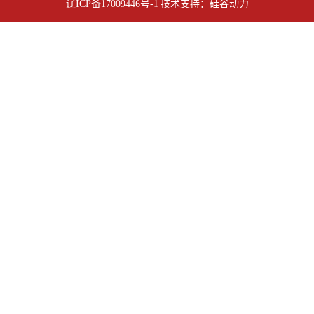
辽ICP备17009446号-1
技术支持：
硅谷动力