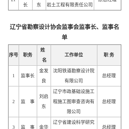
长
东
岩土工程有限责任公司
辽宁省勘察设计协会监事会监事长、监事名
单
姓
序号
职务
工作单位
职 务
名
金发
沈阳铁道勘察设计院
1
监事长
总经理
良
有限公司
辽宁市政基础设施工
刘启
2
监 事
程施工图审查咨询有
总经理
东
限公司
辽宁省建设科学研究
3
监 事
金华
总经理