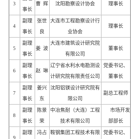
3
曹 辉
沈阳勘察设计协会
理事长
事长
副理
张世
大连市工程勘察设计行
4
理事长
事长
良
业协会
副理
大连市建筑设计研究院
5
姜 波
董事长
事长
有限公司
副理
辽宁省水利水电勘测设
党委书记、
6
赵 琳
事长
计研究院有限责任公司
董事长
副理
姜兴
沈阳铝镁设计研究院有
7
副总工程师
事长
东
限公司
副理
陈景
中冶焦耐（大连）工程
市场开发
8
事长
荣
技术有限公司
部部长
副理
冯占
鞍钢集团工程技术有限
党委书记、
9