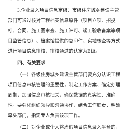
3.企业录入项目信息定级：市级住房城乡建设主管
部门可通过核对工程档案信息原件（项目立项、招投
标、合同、施工图审查、施工许可、竣工验收备案等项
目监管信息）、档案馆提供的复印件、实地核查等方式
进行项目信息审核，审核通过的认定为B级。
四、有关要求
（一）各级住房城乡建设主管部门要充分认识工程
项目信息审核管理的重要性，制定工作方案、确定办理
周期，加强信息审核把关，确保数据的真实性、准确
性。要强化组织领导和沟通协作，结合工作职责，明确
牵头部门，指定专人负责该项工作。
（二）对企业或个人将虚假项目信息录入平台的，