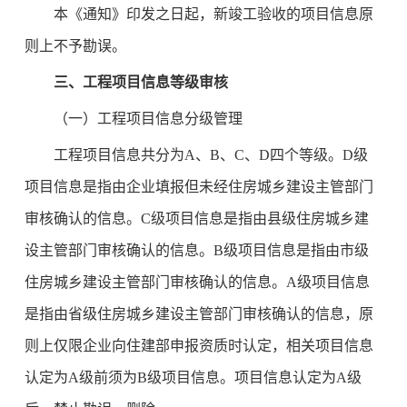
本《通知》印发之日起，新竣工验收的项目信息原
则上不予勘误。
三、工程项目信息等级审核
（一）工程项目信息分级管理
工程项目信息共分为A、B、C、D四个等级。D级
项目信息是指由企业填报但未经住房城乡建设主管部门
审核确认的信息。C级项目信息是指由县级住房城乡建
设主管部门审核确认的信息。B级项目信息是指由市级
住房城乡建设主管部门审核确认的信息。A级项目信息
是指由省级住房城乡建设主管部门审核确认的信息，原
则上仅限企业向住建部申报资质时认定，相关项目信息
认定为A级前须为B级项目信息。项目信息认定为A级