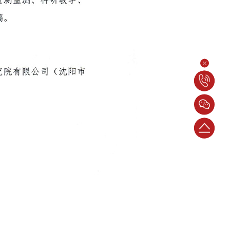
电
话：
024-
返
23398786
回
顶
部