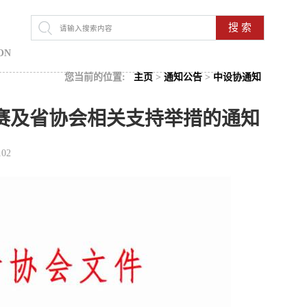
搜 索
ON
您当前的位置:
主页
>
通知公告
>
中设协通知
M竞赛及省协会相关支持举措的通知
102