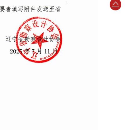
024-
返
23398786
回
顶
部