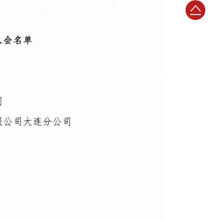
024-
返
23398786
回
顶
部