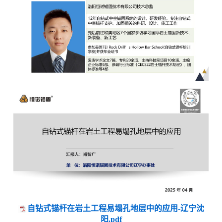
自钻式锚杆在岩土工程易塌孔地层中的应用-辽宁沈
阳.pdf