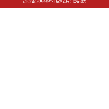
辽ICP备17009446号-1
技术支持：
硅谷动力