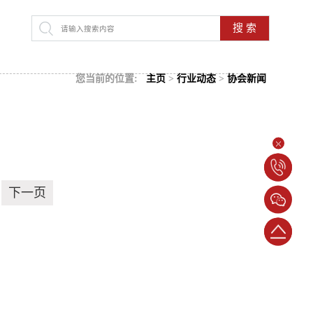
搜 索
您当前的位置:
主页
>
行业动态
>
协会新闻
电
下一页
话：
024-
返
23398786
回
顶