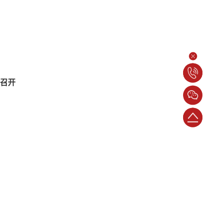
电
阳召开
话：
024-
返
23398786
回
顶
部